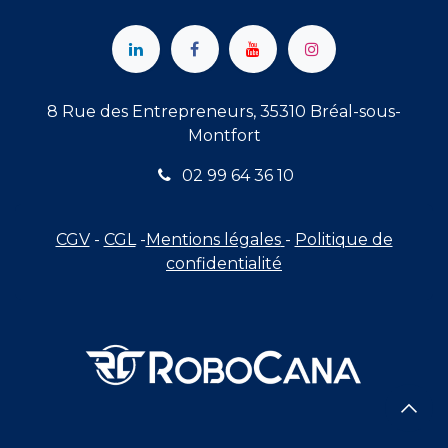
8 Rue des Entrepreneurs, 35310 Bréal-sous-
Montfort
02 99 64 36 10
CGV
-
CGL
-
Mentions légales
-
Politique de
confidentialité