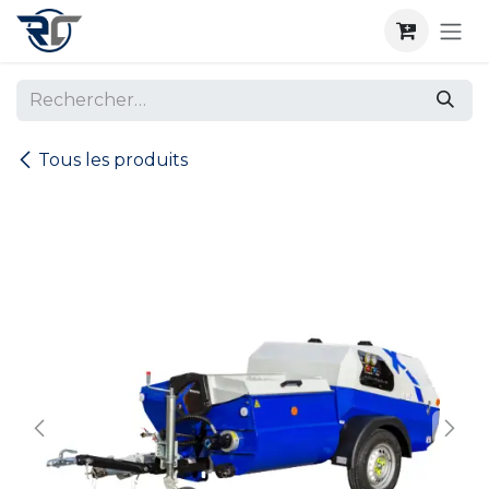
Se rendre au contenu
Tous les produits