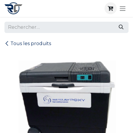
Se rendre au contenu
Tous les produits