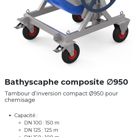
Bathyscaphe composite ∅950
Tambour d’inversion compact Ø950 pour
chemisage
Capacité :
DN 100 : 150 m
DN 125 : 125 m