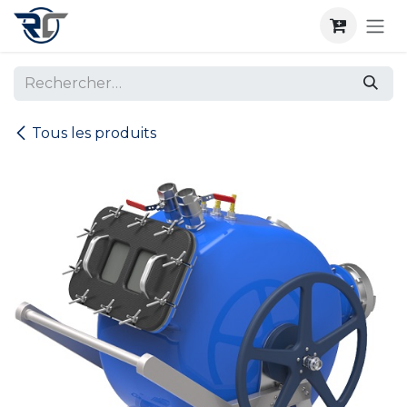
Se rendre au contenu
Tous les produits