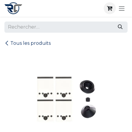
Se rendre au contenu
Tous les produits