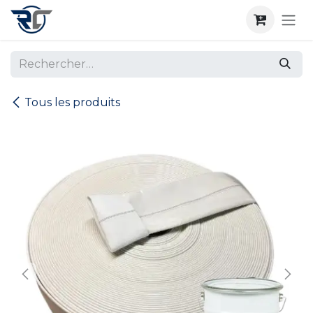
Se rendre au contenu
Tous les produits