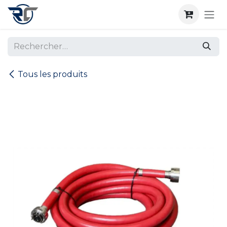
Se rendre au contenu
Tous les produits