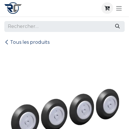
Se rendre au contenu
Tous les produits