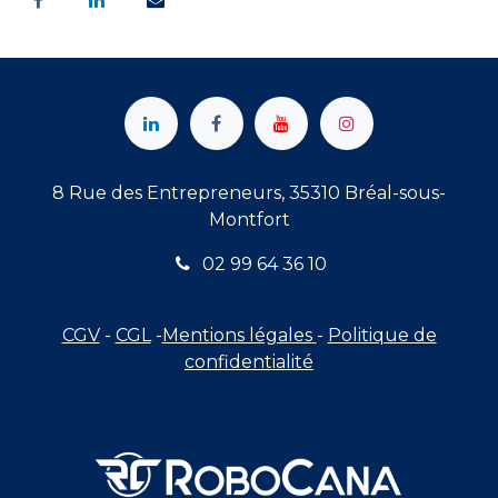
8 Rue des Entrepreneurs, 35310 Bréal-sous-
Montfort
02 99 64 36 10
CGV
-
CGL
-
Mentions légales
-
Politique de
confidentialité