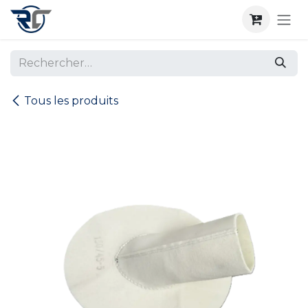
Se rendre au contenu
Tous les produits