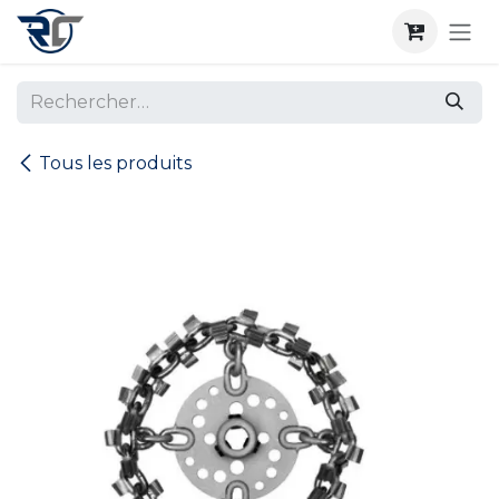
Se rendre au contenu
Tous les produits