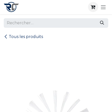
Se rendre au contenu
Tous les produits