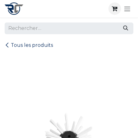
Se rendre au contenu
Tous les produits