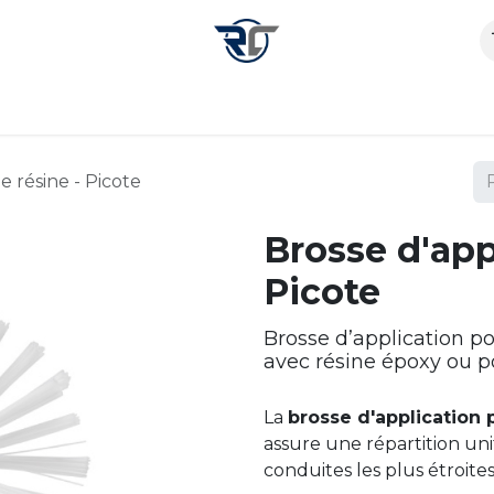
outique
Nos services
À propos
Outils & Conseils
e résine - Picote
Brosse d'app
Picote
Brosse d’application p
avec résine époxy ou p
La
brosse d'application 
assure une répartition un
conduites les plus étroites