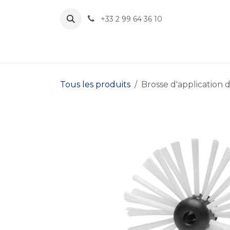
Se rendre au contenu
+33 2 99 64 36 10
B
Tous les produits
Brosse d'application d